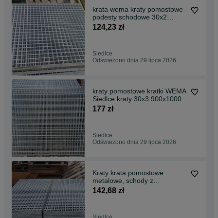
krata wema kraty pomostowe
podesty schodowe 30x2
700x1000
124,23 zł
Siedlce
Odświeżono dnia 29 lipca 2026
kraty pomostowe kratki WEMA
Siedlce kraty 30x3 900x1000
177 zł
Siedlce
Odświeżono dnia 29 lipca 2026
Kraty krata pomostowe
metalowe, schody z
płaskowniak 30x2 800x1000
142,68 zł
Siedlce