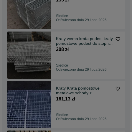
Siedlce
Odświeżono dnia 29 lipca 2026
Kraty wema krata podest kraty
pomostowe podest do stopni
25x2 1280x795
208 zł
Siedlce
Odświeżono dnia 29 lipca 2026
Kraty Krata pomostowe
metalowe schody z
płaskowniaka 30x2
161,13 zł
1000x1000
Siedlce
Odświeżono dnia 29 lipca 2026