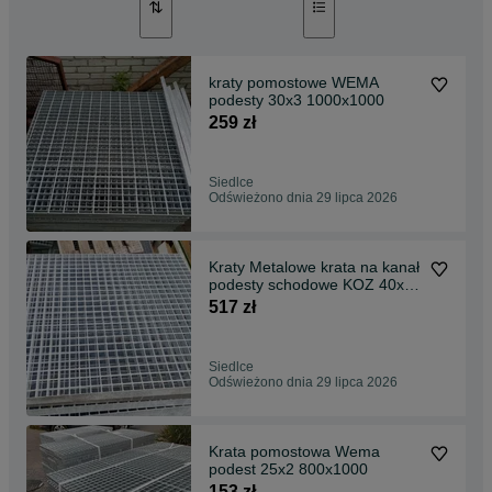
kraty pomostowe WEMA
podesty 30x3 1000x1000
259 zł
Siedlce
Odświeżono dnia 29 lipca 2026
Kraty Metalowe krata na kanał
podesty schodowe KOZ 40x4
1000x1000
517 zł
Siedlce
Odświeżono dnia 29 lipca 2026
Krata pomostowa Wema
podest 25x2 800x1000
153 zł