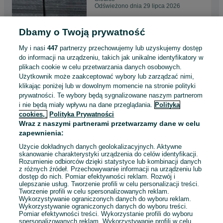
Odświeżono dnia 29 lipca 2026
Dbamy o Twoją prywatność
krata wema kraty pomostowe,
podesty schodowe 25x2
My i nasi
447
partnerzy przechowujemy lub uzyskujemy dostęp
1000x1000
175 zł
do informacji na urządzeniu, takich jak unikalne identyfikatory w
plikach cookie w celu przetwarzania danych osobowych.
Użytkownik może zaakceptować wybory lub zarządzać nimi,
Siedlce
klikając poniżej lub w dowolnym momencie na stronie polityki
Odświeżono dnia 29 lipca 2026
prywatności. Te wybory będą sygnalizowane naszym partnerom
i nie będą miały wpływu na dane przeglądania.
Polityka
cookies,
Polityka Prywatności
Kraty krata metalowa podest
Wraz z naszymi partnerami przetwarzamy dane w celu
schodowy WEMA 30x2
zapewnienia:
600x1000
108,24 zł
Użycie dokładnych danych geolokalizacyjnych. Aktywne
skanowanie charakterystyki urządzenia do celów identyfikacji.
Rozumienie odbiorców dzięki statystyce lub kombinacji danych
Siedlce
z różnych źródeł. Przechowywanie informacji na urządzeniu lub
Odświeżono dnia 29 lipca 2026
dostęp do nich. Pomiar efektywności reklam. Rozwój i
ulepszanie usług. Tworzenie profili w celu personalizacji treści.
Tworzenie profili w celu spersonalizowanych reklam.
Wykorzystywanie ograniczonych danych do wyboru reklam.
Wykorzystywanie ograniczonych danych do wyboru treści.
Pomiar efektywności treści. Wykorzystanie profili do wyboru
1
2
3
...
6
spersonalizowanych reklam. Wykorzystywanie profili w celu